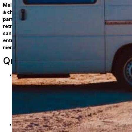
Melbourne n’a rien d’une ville musée, où l’on s’extasie
à chaque coin de rue, mais elle a un charme
particulier. L’ambiance qui s’en dégage ne se
retrouve nul part ailleurs. On peut y vivre des mois
sans se lasser. Melbourne c’est un peu un mixte
entre grande ville animée et ville du sud en bord de
mer.
Que faire à Melbourne ?
Quartier de Fitzroy
: Un quartier assez bobo,
avec pleins de bars, friperies et cafés, tous les
plus adorables les uns que les autres. Un endroit
autant pour faire la fête que pour se poser la
journée. Principalement, dans ce quartier, rendez-
vous à Brunswick Street, une rue bien animé dans
ce jolie quartier.
Quartier de Brunswick
: à ne pas confondre du
coup avec la rue de Brunswick qui se trouve dans