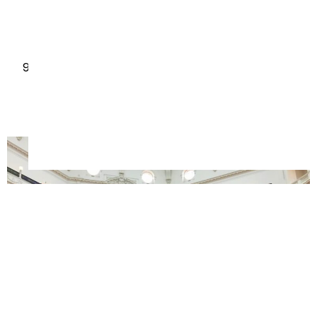
soir, tout pleins de Food Trucks du monde entier.
On peut y manger et boire, des concerts sont
aussi proposées le mercredi soir.
Visiter la
grande bibliothèque
du centre ville, dans
le CBD. Ainsi, vous pourrez y admirer, une
bibliothèque immense, digne de celle d’Harry
Potter.