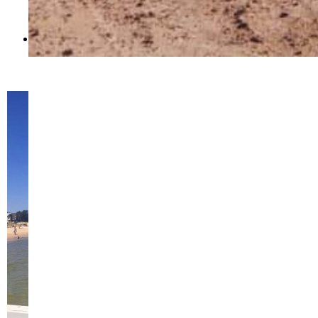
pouvez emprunter le tram gratuitement sur tout
une partie du CBD;
St Kilda
: en bord de mer, ce quartier est sympa
pour se baigner, profiter de la plage. Animé le soir,
essentiellement à Chapel Street.