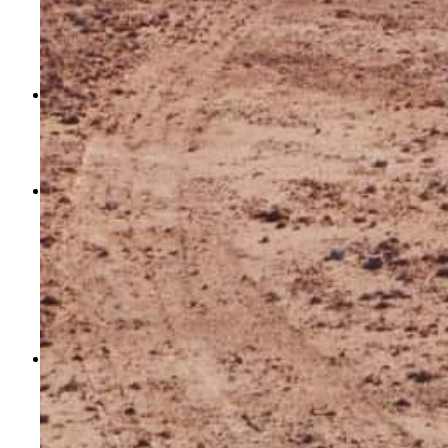
Fizoy. Ici la rue principale, serait plutôt
Sydney
Road,
ambiance sympa, avec tout pleins de
friperies.
Quartier de Carlton
, ambiance à l’italienne, un
peu moins intéressant que les deux précédents, on
peut cependant y déguster des bonnes pizzas, et
profiter d’une bonne ambiance.
Quartier de Northcote
: j’adore ce quartier, il fait
bon d’y vivre car peu de touristes et pas de
Backpackers. Pleins de café, restos, bars. Souvent
des concerts dans les cafés en journée et le soir
dans les bars. Un quartier gaucho, écolo. Se
rendre principalement dans
Hight Street.
C’est ici
que c’est le plus animé.
Le CBD :
Centre ville, ça ne sert à rien d’y vivre il
n’y a pas grand chose à faire. Cependant, vous
pouvez y visiter le
Chinatown
et bien mangé. De
plus, il y a la-bas la FREE TRAM ZONE. Vous