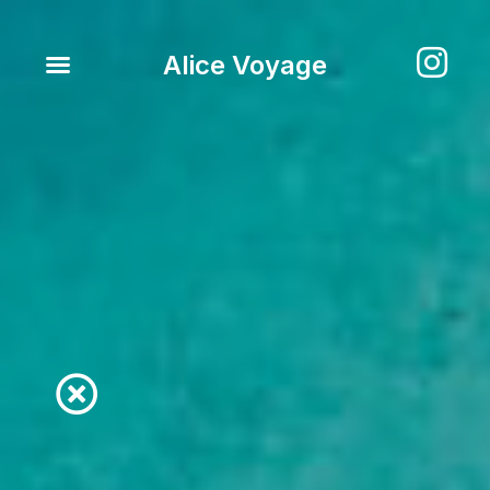
Alice Voyage