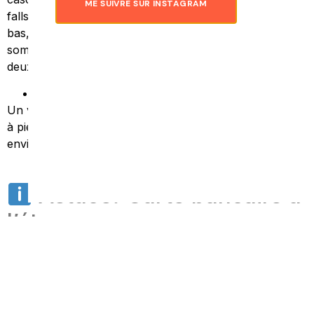
ME SUIVRE SUR INSTAGRAM
falls » sur votre chemin, on pourra vous indiquer. Là-
bas, le lieu n’est tellement pas touristique que nous
sommes seuls face à cet eau transparente. Ni une, ni
deux, je me jette à l’eau. Mmmh, un pur bonheur !
Le village de Cat Cat
Un village que l’on peu visiter en descendant du centre
à pied. Vraiment très touristique mais mimi, entrée
environ 3 euros.
Astuce: Carte bancaire à
l’étranger
Depuis le début de mon voyage, j’utilise la carte
bancaire
Boursorama.
J’ai 0 frais à l’étranger et je ne
paye pas ma carte bleue. Je te conseille vraiment de
prendre cette carte pour être tranquille durant tout ton