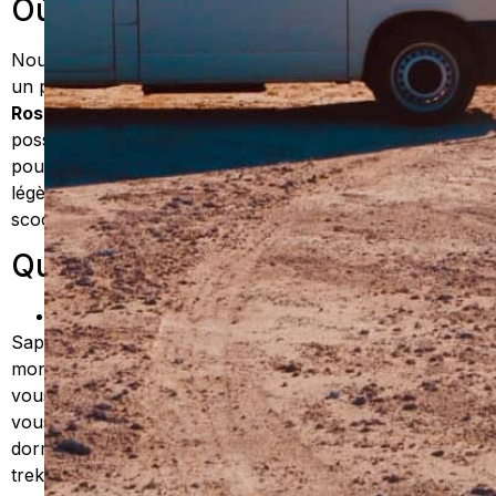
Où dormir à Sapa ?
Nous avions réservé une chambre sur Booking pour
un prix vraiment dérisoire 3 euros par nuit pour 2 :
Rosie Guesthouse
. Petit chambre chez l’habitant,
possibilité de prendre un bon petit déjeuner le matin
pour quelques sous de plus. Très sympa mais
légèrement excentré. Pratique, si vous louez un
scooter.
Que faire à Sapa ?
Les treks à Sapa
Sapa est réputé pour ces nombreux treks dans les
montagnes et rizières. Vous verrez en effet, que lorsque
vous vous approchez du centre, plusieurs femmes
vous proposerons de vous emmener en trekking et de
dormir dans leur village. Nous avons décidé de faire le
trek par os propres moyens, et c’était vraiment génial !