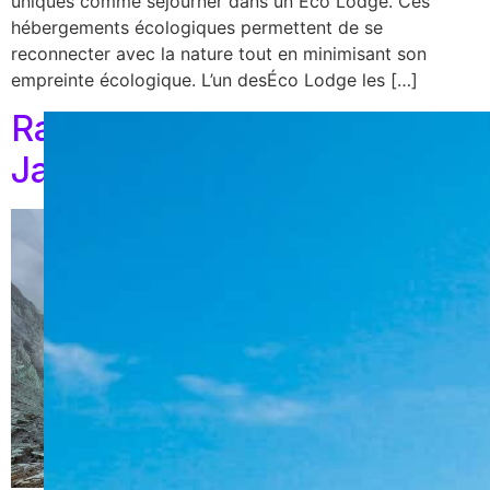
uniques comme séjourner dans un Éco Lodge. Ces
hébergements écologiques permettent de se
reconnecter avec la nature tout en minimisant son
empreinte écologique. L’un desÉco Lodge les […]
Randonnée au Mont Ijen à
Java : Éviter la foule