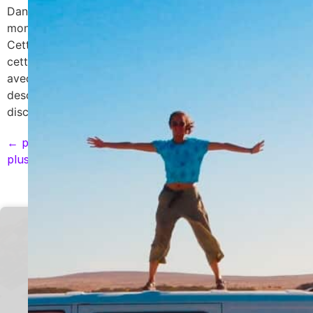
Dans cet article, je vous parle de notre randonnée au
mont Ijen depuis Bali. Nous avons adoré l’expérience.
Cette randonnée est assez intéressante puisque derrière
cette ascension, il y a aussi le côté humain, la rencontre
avec les porteurs de souffre. En effet, vous pouvez
descendre proche du cratère et vous rencontrerez et
discuterez avec […]
←
plus ancien
plus récent
→
Suivez moi sur