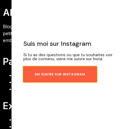
Alice Voyage
Blog voyage truffé de bons conseils pour voyager à
petit prix. Suivez Alice sur son blog de voyage et
embarquez avec elle pour un tour du monde.
Suis moi sur Instagram
Si tu as des questions ou que tu souhaites voir
Pages
plus de contenu, viens me suivre sur Insta.
ME SUIVRE SUR INSTAGRAM
Contact
À propos
Accueil
Explore
Tous mes articles
Océanie